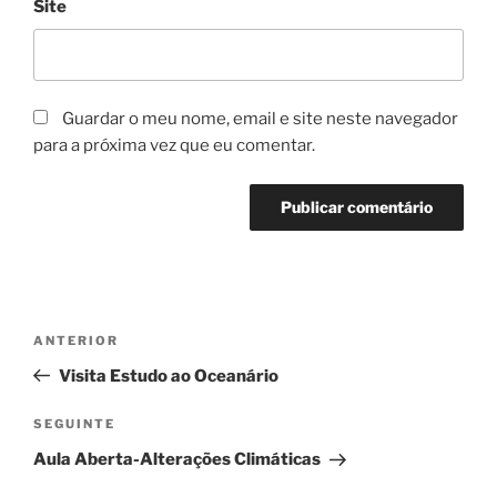
Site
Guardar o meu nome, email e site neste navegador
para a próxima vez que eu comentar.
Navegação
Conteúdo
ANTERIOR
de
anterior
Visita Estudo ao Oceanário
artigos
Conteúdo
SEGUINTE
seguinte
Aula Aberta-Alterações Climáticas