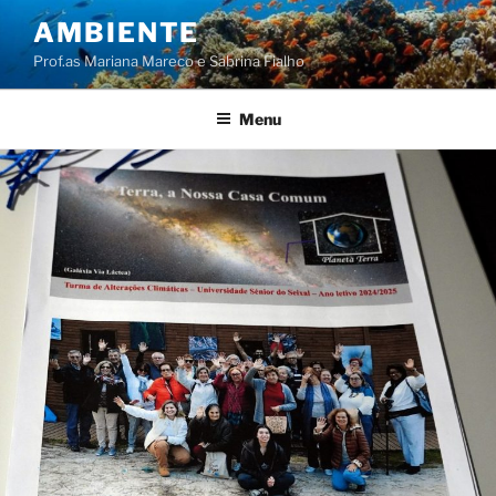
Saltar
AMBIENTE
para
Prof.as Mariana Mareco e Sabrina Fialho
o
conteúdo
Menu